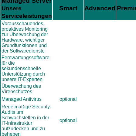
Managed Server
Smart
Advanced
Prem
Unsere
Serviceleistungen
Vorausschauendes,
proaktives Monitoring
zur Überwachung der
Hardware, wichtiger
Grundfunktionen und
der Softwaredienste
Fernwartungssoftware
für die
sekundenschnelle
Unterstützung durch
unsere IT-Experten
Überwachung des
Virenschutzes
Managed Antivirus
optional
Regelmäßige Security-
Audits um
Schwachstellen in der
optional
IT-Infrastruktur
aufzudecken und zu
beheben