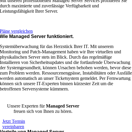
Mit unseren professionellen Managed Server Services profitieren Sie
durch maximierte und zuverlässige Verfügbarkeit und
Leistungsfähigkeit Ihrer Server.
Pläne vergleichen
Wie Managed Server funktioniert.
Systemüberwachung für das Herzstück Ihrer IT. Mit unserem
Monitoring und Patch-Management haben wir Ihre virtuellen und
physikalischen Server stets im Blick. Durch das regelmäßige
Installieren von Sicherheitsupdates und die fortlaufende Überwachung
der Systemgesundheit, können Ursachen behoben werden, bevor diese
zum Problem werden. Ressourcenengpässe, Instabilitäten oder Ausfäll
werden automatisch an unser Ticketsystem gemeldet. Per Fernwartung
können sich unsere IT-Experten binnen kürzester Zeit um die
betroffenen Serversysteme kümmern.
Unsere Experten für
Managed Server
freuen sich von Ihnen zu hören.
Jetzt Termin
vereinbaren
Vorteile von Managed Server.