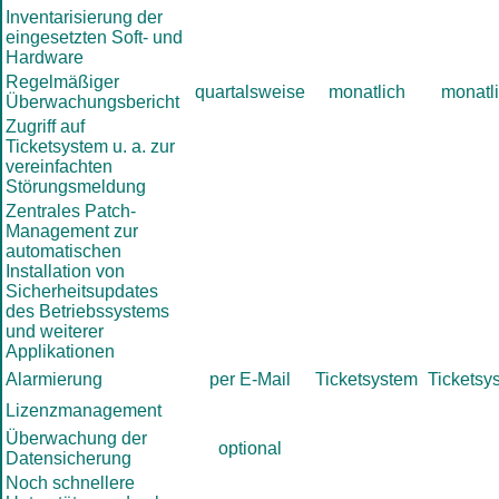
Inventarisierung der
eingesetzten Soft- und
Hardware
Regelmäßiger
quartalsweise
monatlich
monatl
Überwachungsbericht
Zugriff auf
Ticketsystem u. a. zur
vereinfachten
Störungsmeldung
Zentrales Patch-
Management zur
automatischen
Installation von
Sicherheitsupdates
des Betriebssystems
und weiterer
Applikationen
Alarmierung
per E-Mail
Ticketsystem
Ticketsy
Lizenzmanagement
Überwachung der
optional
Datensicherung
Noch schnellere