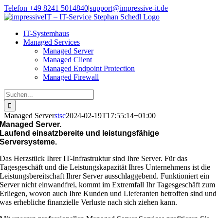
Zum
Telefon +49 8241 5014840
|
support@impressive-it.de
Inhalt
Facebook
Instagram
springen
IT-Systemhaus
Managed Services
Managed Server
Managed Client
Managed Endpoint Protection
Managed Firewall
Suche
nach:
Managed Server
stsc
2024-02-19T17:55:14+01:00
Managed Server.
Laufend einsatzbereite und leistungsfähige
Serversysteme.
Das Herzstück Ihrer IT-Infrastruktur sind Ihre Server. Für das
Tagesgeschäft und die Leistungskapazität Ihres Unternehmens ist die
Leistungsbereitschaft Ihrer Server ausschlaggebend. Funktioniert ein
Server nicht einwandfrei, kommt im Extremfall Ihr Tagesgeschäft zum
Erliegen, wovon auch Ihre Kunden und Lieferanten betroffen sind und
was erhebliche finanzielle Verluste nach sich ziehen kann.